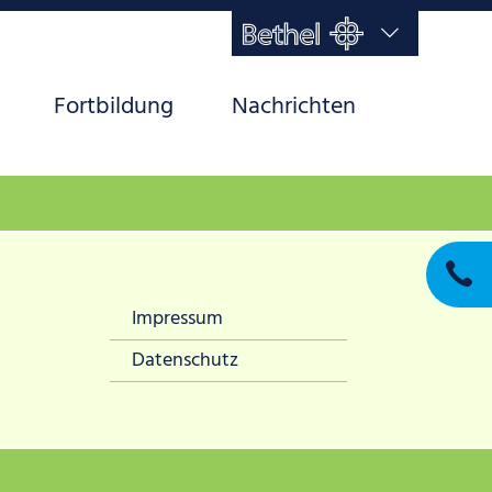
Startseite
Fortbildung
Nachrichten
Angebote
Beratung
Fortbildung
Nachrichten
Navigation
Impressum
überspringen
Impressum
Datenschutz
Datenschutz